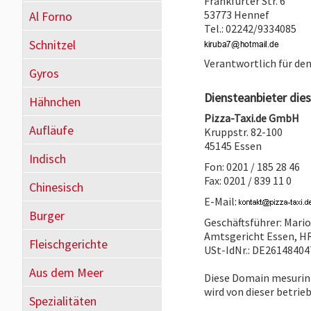
Frankfurter Str. 6
53773 Hennef
Al Forno
Tel.: 02242/9334085
Schnitzel
Verantwortlich für den
Gyros
Diensteanbieter dies
Hähnchen
Pizza-Taxi.de GmbH
Aufläufe
Kruppstr. 82-100
45145 Essen
Indisch
Fon: 0201 / 185 28 46
Fax: 0201 / 839 11 0
Chinesisch
E-Mail:
Burger
Geschäftsführer: Mari
Amtsgericht Essen, H
Fleischgerichte
USt-IdNr.: DE26148404
Aus dem Meer
Diese Domain mesurinn
wird von dieser betrie
Spezialitäten