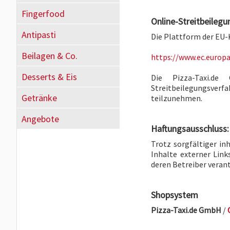
Fingerfood
Online-Streitbeilegu
Antipasti
Die Plattform der EU-
Beilagen & Co.
https://www.ec.europ
Desserts & Eis
Die Pizza-Taxi.d
Streitbeilegungsve
Getränke
teilzunehmen.
Angebote
Haftungsausschluss:
Trotz sorgfältiger in
Inhalte externer Links
deren Betreiber veran
Shopsystem
Pizza-Taxi.de GmbH
/