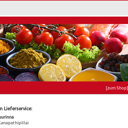
[zum Shop
 Lieferservice:
surinna
Kanapathipillai