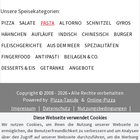
Unsere Speisekategorien:
PIZZA
SALATE
PASTA
AL FORNO
SCHNITZEL
GYROS
HÄHNCHEN
AUFLÄUFE
INDISCH
CHINESISCH
BURGER
FLEISCHGERICHTE
AUS DEM MEER
SPEZIALITÄTEN
FINGERFOOD
ANTIPASTI
BEILAGEN & CO.
DESSERTS & EIS
GETRÄNKE
ANGEBOTE
Copyright © 2008 - 2026 • Alle Rechte vorbehalten
Powered by
Pizza-Taxi.de
&
Online-Pizza
Impressum
|
Datenschutz
|
Nutzungsbedingungen
|
Cookie-Hinweis
Diese Webseite verwendet Cookies
Wir nutzen Cookies, um Ihnen die Nutzung unserer Webseite zu
ermöglichen, die Benutzerfreundlichkeit zu verbessern und um Analysen
über den Zugriff auf unserer Webseite durchzuführen, um die Werbung