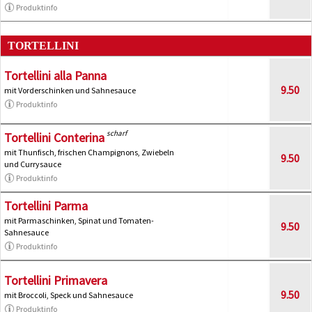
Produktinfo
TORTELLINI
Tortellini alla Panna
9.50
mit Vorderschinken und Sahnesauce
Produktinfo
scharf
Tortellini Conterina
mit Thunfisch, frischen Champignons, Zwiebeln
9.50
und Currysauce
Produktinfo
Tortellini Parma
mit Parmaschinken, Spinat und Tomaten-
9.50
Sahnesauce
Produktinfo
Tortellini Primavera
9.50
mit Broccoli, Speck und Sahnesauce
Produktinfo