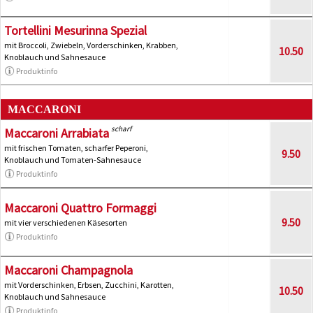
Tortellini Mesurinna Spezial
mit Broccoli, Zwiebeln, Vorderschinken, Krabben,
10.50
Knoblauch und Sahnesauce
Produktinfo
MACCARONI
scharf
Maccaroni Arrabiata
mit frischen Tomaten, scharfer Peperoni,
9.50
Knoblauch und Tomaten-Sahnesauce
Produktinfo
Maccaroni Quattro Formaggi
9.50
mit vier verschiedenen Käsesorten
Produktinfo
Maccaroni Champagnola
mit Vorderschinken, Erbsen, Zucchini, Karotten,
10.50
Knoblauch und Sahnesauce
Produktinfo