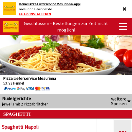
Deine Pizza Lieferservice Mesurinna-App!
mesurinna-hennef.de
>> APP INSTALLIEREN
Geschlossen - Bestellungen zur Zeit nicht
möglich!
Pizza Lieferservice Mesurinna
53773 Hennef
Nudelgerichte
weitere
Speisen
jeweils mit 2 Pizzabrötchen
SPAGHETTI
Spaghetti Napoli